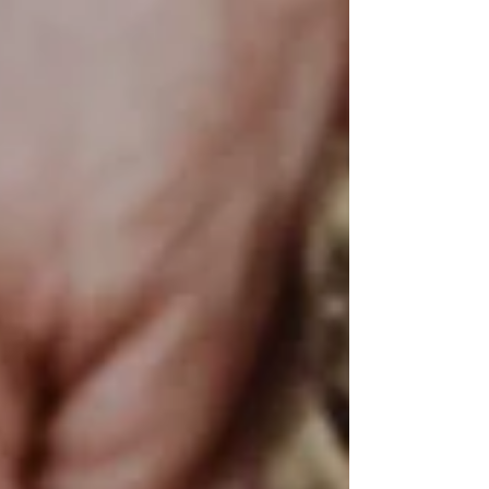
nogal een grote opgave: hoe gaan we meer in
harmonie met de natuur leven en minder
vanuit een egocentrisch oogpunt met de wereld
en met elkaar om? Zoals je hebt kunnen lezen is
sjamanisme de praktische uitvoering van een
animistische levenshouding