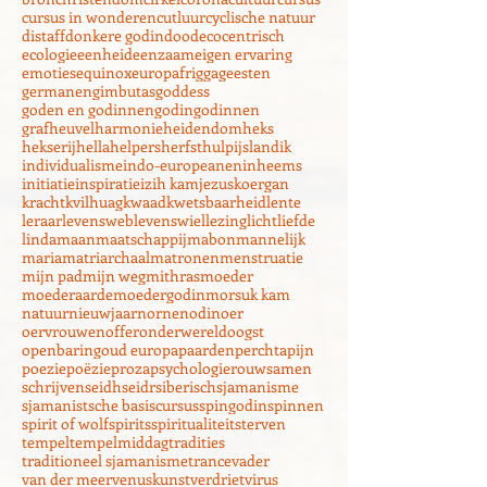
God
Joel
Percht
Rauhnächte
Vrouwe
Winter
aarde
alleen
ambachten
angst
appels
balans
bron
christendom
cirkel
corona
cultuur
cursus
cursus in wonderen
cutluur
cyclische natuur
distaff
donkere godin
dood
ecocentrisch
ecologie
eenheid
eenzaam
eigen ervaring
emoties
equinox
europa
frigga
geesten
germanen
gimbutas
goddess
goden en godinnen
godin
godinnen
grafheuvel
harmonie
heidendom
heks
hekserij
hella
helpers
herfst
hulp
ijsland
ik
individualisme
indo-europeanen
inheems
initiatie
inspiratie
izih kam
jezus
koergan
kracht
kvilhuag
kwaad
kwetsbaarheid
lente
leraar
levensweb
levenswiel
lezing
licht
liefde
linda
maan
maatschappij
mabon
mannelijk
maria
matriarchaal
matronen
menstruatie
mijn pad
mijn weg
mithras
moeder
moederaarde
moedergodin
morsuk kam
natuur
nieuwjaar
nornen
odin
oer
oervrouwen
offer
onderwereld
oogst
openbaring
oud europa
paarden
perchta
pijn
poezie
poëzie
proza
psychologie
rouw
samen
schrijven
seidh
seidr
siberisch
sjamanisme
sjamanistsche basiscursus
spingodin
spinnen
spirit of wolf
spirits
spiritualiteit
sterven
tempel
tempelmiddag
tradities