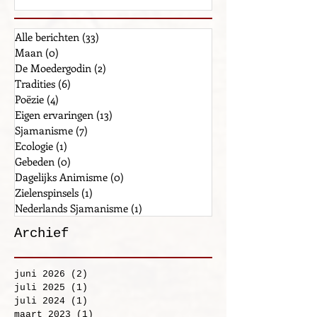
Alle berichten
(33)
33 posts
Maan
(0)
0 posts
De Moedergodin
(2)
2 posts
Tradities
(6)
6 posts
Poëzie
(4)
4 posts
Eigen ervaringen
(13)
13 posts
Sjamanisme
(7)
7 posts
Ecologie
(1)
1 post
Gebeden
(0)
0 posts
Dagelijks Animisme
(0)
0 posts
Zielenspinsels
(1)
1 post
Nederlands Sjamanisme
(1)
1 post
Archief
juni 2026
(2)
2 posts
juli 2025
(1)
1 post