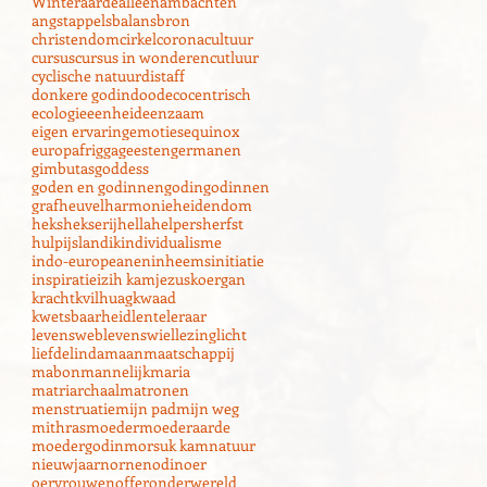
Winter
aarde
alleen
ambachten
angst
appels
balans
bron
christendom
cirkel
corona
cultuur
cursus
cursus in wonderen
cutluur
cyclische natuur
distaff
donkere godin
dood
ecocentrisch
ecologie
eenheid
eenzaam
eigen ervaring
emoties
equinox
europa
frigga
geesten
germanen
gimbutas
goddess
goden en godinnen
godin
godinnen
grafheuvel
harmonie
heidendom
heks
hekserij
hella
helpers
herfst
hulp
ijsland
ik
individualisme
indo-europeanen
inheems
initiatie
inspiratie
izih kam
jezus
koergan
kracht
kvilhuag
kwaad
kwetsbaarheid
lente
leraar
levensweb
levenswiel
lezing
licht
liefde
linda
maan
maatschappij
mabon
mannelijk
maria
matriarchaal
matronen
menstruatie
mijn pad
mijn weg
mithras
moeder
moederaarde
moedergodin
morsuk kam
natuur
nieuwjaar
nornen
odin
oer
oervrouwen
offer
onderwereld