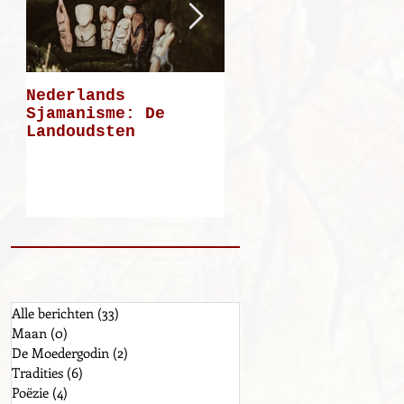
Nederlands
Mijn weg: deel 5
Sjamanisme: De
Landoudsten
Alle berichten
(33)
33 posts
Maan
(0)
0 posts
De Moedergodin
(2)
2 posts
Tradities
(6)
6 posts
Poëzie
(4)
4 posts