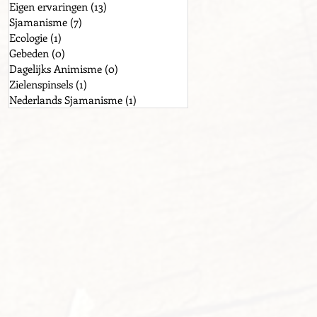
Eigen ervaringen
(13)
13 posts
Sjamanisme
(7)
7 posts
Ecologie
(1)
1 post
Gebeden
(0)
0 posts
Dagelijks Animisme
(0)
0 posts
Zielenspinsels
(1)
1 post
Nederlands Sjamanisme
(1)
1 post