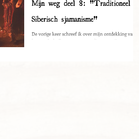
Mijn weg deel 8: "Traditioneel
Siberisch sjamanisme"
De vorige keer schreef ik over mijn ontdekking van
het pre-Indo-Europese en wat dit voor mij op
spiritueel gebied betekent heeft....