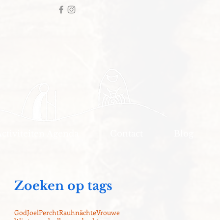
Activiteiten Agenda
Contact
Blog
Zoeken op tags
God
Joel
Percht
Rauhnächte
Vrouwe