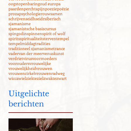
oogst
openbaring
oud europa
paarden
perchta
pijn
poezie
poëzie
proza
psychologie
rouw
samen
schrijven
seidh
seidr
siberisch
sjamanisme
sjamanistsche basiscursus
spingodin
spinnen
spirit of wolf
spirits
spiritualiteit
sterven
tempel
tempelmiddag
tradities
traditioneel sjamanisme
trance
vader
van der meer
venuskunst
verdriet
virus
voormoeders
voorouders
vrouwelijke
vrouwelijkheid
vrouwen
vrouwencirkel
vrouwenrad
weg
wicca
wiel
ziekte
ziel
zwakte
zwart
Uitgelichte
berichten