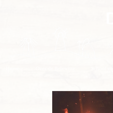
Home
Over de Belewitte
School v