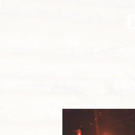
Home
Over de Belewitte
School v