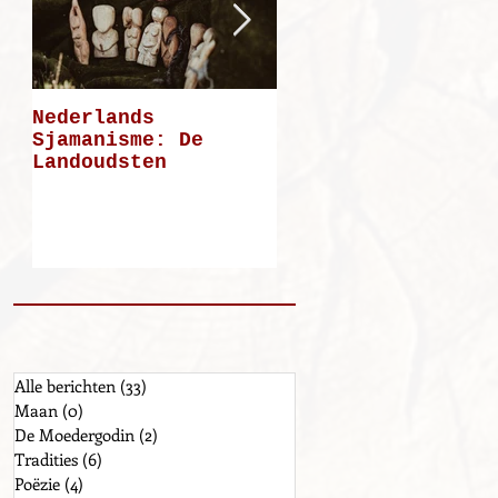
Nederlands
Mijn weg: deel 5
Sjamanisme: De
Landoudsten
Alle berichten
(33)
33 posts
Maan
(0)
0 posts
De Moedergodin
(2)
2 posts
Tradities
(6)
6 posts
Poëzie
(4)
4 posts