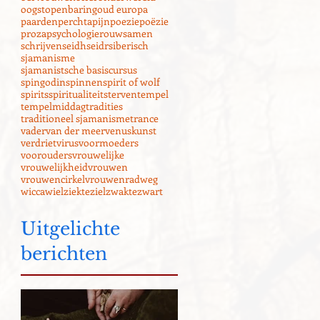
oogst
openbaring
oud europa
paarden
perchta
pijn
poezie
poëzie
proza
psychologie
rouw
samen
schrijven
seidh
seidr
siberisch
sjamanisme
sjamanistsche basiscursus
spingodin
spinnen
spirit of wolf
spirits
spiritualiteit
sterven
tempel
tempelmiddag
tradities
traditioneel sjamanisme
trance
vader
van der meer
venuskunst
verdriet
virus
voormoeders
voorouders
vrouwelijke
vrouwelijkheid
vrouwen
vrouwencirkel
vrouwenrad
weg
wicca
wiel
ziekte
ziel
zwakte
zwart
Uitgelichte
berichten