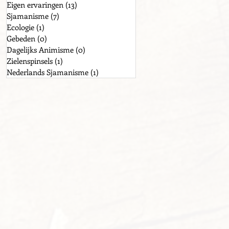
Eigen ervaringen
(13)
13 posts
Sjamanisme
(7)
7 posts
Ecologie
(1)
1 post
Gebeden
(0)
0 posts
Dagelijks Animisme
(0)
0 posts
Zielenspinsels
(1)
1 post
Nederlands Sjamanisme
(1)
1 post