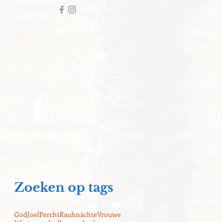
Activiteiten Agenda
Contact
Blog
Zoeken op tags
God
Joel
Percht
Rauhnächte
Vrouwe