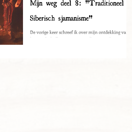
Mijn weg deel 8: "Traditioneel
Siberisch sjamanisme"
De vorige keer schreef ik over mijn ontdekking van
het pre-Indo-Europese en wat dit voor mij op
spiritueel gebied betekent heeft....