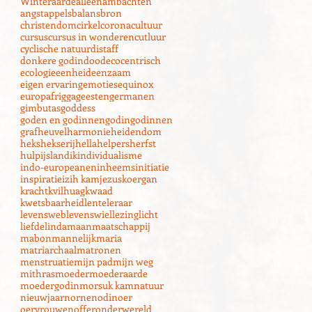
Winter
aarde
alleen
ambachten
angst
appels
balans
bron
christendom
cirkel
corona
cultuur
cursus
cursus in wonderen
cutluur
cyclische natuur
distaff
donkere godin
dood
ecocentrisch
ecologie
eenheid
eenzaam
eigen ervaring
emoties
equinox
europa
frigga
geesten
germanen
gimbutas
goddess
goden en godinnen
godin
godinnen
grafheuvel
harmonie
heidendom
heks
hekserij
hella
helpers
herfst
hulp
ijsland
ik
individualisme
indo-europeanen
inheems
initiatie
inspiratie
izih kam
jezus
koergan
kracht
kvilhuag
kwaad
kwetsbaarheid
lente
leraar
levensweb
levenswiel
lezing
licht
liefde
linda
maan
maatschappij
mabon
mannelijk
maria
matriarchaal
matronen
menstruatie
mijn pad
mijn weg
mithras
moeder
moederaarde
moedergodin
morsuk kam
natuur
nieuwjaar
nornen
odin
oer
oervrouwen
offer
onderwereld