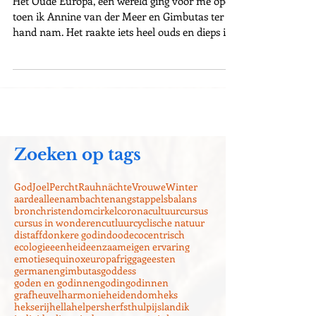
Europa
Het Oude Europa, een wereld ging voor me open
toen ik Annine van der Meer en Gimbutas ter
hand nam. Het raakte iets heel ouds en dieps in...
Zoeken op tags
God
Joel
Percht
Rauhnächte
Vrouwe
Winter
aarde
alleen
ambachten
angst
appels
balans
bron
christendom
cirkel
corona
cultuur
cursus
cursus in wonderen
cutluur
cyclische natuur
distaff
donkere godin
dood
ecocentrisch
ecologie
eenheid
eenzaam
eigen ervaring
emoties
equinox
europa
frigga
geesten
germanen
gimbutas
goddess
goden en godinnen
godin
godinnen