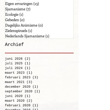
Tradities
(6)
6 posts
Poëzie
(4)
4 posts
Eigen ervaringen
(13)
13 posts
Sjamanisme
(7)
7 posts
Ecologie
(1)
1 post
Gebeden
(0)
0 posts
Dagelijks Animisme
(0)
0 posts
Zielenspinsels
(1)
1 post
Nederlands Sjamanisme
(1)
1 post
Archief
juni 2026
(2)
2 posts
juli 2025
(1)
1 post
juli 2024
(1)
1 post
maart 2023
(1)
1 post
februari 2023
(3)
3 posts
maart 2021
(3)
3 posts
december 2020
(1)
1 post
september 2020
(1)
1 post
juni 2020
(1)
1 post