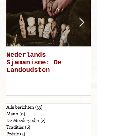
Nederlands
Mijn weg: d
Sjamanisme: De
Landoudsten
Alle berichten
(33)
33 posts
Maan
(0)
0 posts
De Moedergodin
(2)
2 posts