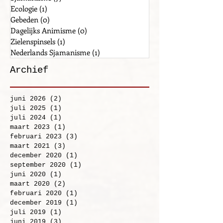
Eigen ervaringen
(13)
13 posts
Sjamanisme
(7)
7 posts
Ecologie
(1)
1 post
Gebeden
(0)
0 posts
Dagelijks Animisme
(0)
0 posts
Zielenspinsels
(1)
1 post
Nederlands Sjamanisme
(1)
1 post
Archief
juni 2026
(2)
2 posts
juli 2025
(1)
1 post
juli 2024
(1)
1 post
maart 2023
(1)
1 post
februari 2023
(3)
3 posts
maart 2021
(3)
3 posts
december 2020
(1)
1 post
september 2020
(1)
1 post
juni 2020
(1)
1 post
maart 2020
(2)
2 posts
februari 2020
(1)
1 post
december 2019
(1)
1 post