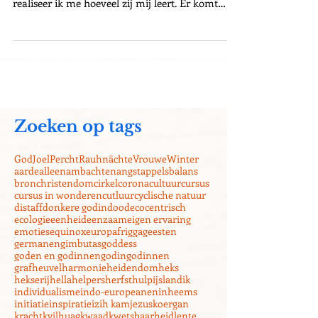
treurwilg die we dit jaar geplant hebben,
realiseer ik me hoeveel zij mij leert. Er komt
geen...
Zoeken op tags
God
Joel
Percht
Rauhnächte
Vrouwe
Winter
aarde
alleen
ambachten
angst
appels
balans
bron
christendom
cirkel
corona
cultuur
cursus
cursus in wonderen
cutluur
cyclische natuur
distaff
donkere godin
dood
ecocentrisch
ecologie
eenheid
eenzaam
eigen ervaring
emoties
equinox
europa
frigga
geesten
germanen
gimbutas
goddess
goden en godinnen
godin
godinnen
grafheuvel
harmonie
heidendom
heks
hekserij
hella
helpers
herfst
hulp
ijsland
ik
individualisme
indo-europeanen
inheems