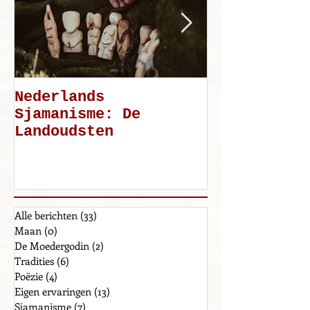
Nederlands
Mijn weg: d
Sjamanisme: De
Landoudsten
Alle berichten
(33)
33 posts
Maan
(0)
0 posts
De Moedergodin
(2)
2 posts
Tradities
(6)
6 posts
Poëzie
(4)
4 posts