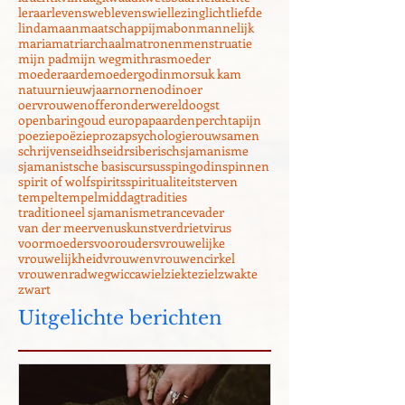
initiatie
inspiratie
izih kam
jezus
koergan
kracht
kvilhuag
kwaad
kwetsbaarheid
lente
leraar
levensweb
levenswiel
lezing
licht
liefde
linda
maan
maatschappij
mabon
mannelijk
maria
matriarchaal
matronen
menstruatie
mijn pad
mijn weg
mithras
moeder
moederaarde
moedergodin
morsuk kam
natuur
nieuwjaar
nornen
odin
oer
oervrouwen
offer
onderwereld
oogst
openbaring
oud europa
paarden
perchta
pijn
poezie
poëzie
proza
psychologie
rouw
samen
schrijven
seidh
seidr
siberisch
sjamanisme
sjamanistsche basiscursus
spingodin
spinnen
spirit of wolf
spirits
spiritualiteit
sterven
tempel
tempelmiddag
tradities
traditioneel sjamanisme
trance
vader
van der meer
venuskunst
verdriet
virus
voormoeders
voorouders
vrouwelijke
vrouwelijkheid
vrouwen
vrouwencirkel
vrouwenrad
weg
wicca
wiel
ziekte
ziel
zwakte
zwart
Uitgelichte berichten