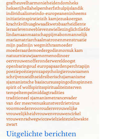
germanen
gimbutas
goddess
goden en godinnen
godin
godinnen
grafheuvel
harmonie
heidendom
heks
hekserij
hella
helpers
herfst
hulp
ijsland
ik
individualisme
indo-europeanen
inheems
initiatie
inspiratie
izih kam
jezus
koergan
kracht
kvilhuag
kwaad
kwetsbaarheid
lente
leraar
levensweb
levenswiel
lezing
licht
liefde
linda
maan
maatschappij
mabon
mannelijk
maria
matriarchaal
matronen
menstruatie
mijn pad
mijn weg
mithras
moeder
moederaarde
moedergodin
morsuk kam
natuur
nieuwjaar
nornen
odin
oer
oervrouwen
offer
onderwereld
oogst
openbaring
oud europa
paarden
perchta
pijn
poezie
poëzie
proza
psychologie
rouw
samen
schrijven
seidh
seidr
siberisch
sjamanisme
sjamanistsche basiscursus
spingodin
spinnen
spirit of wolf
spirits
spiritualiteit
sterven
tempel
tempelmiddag
tradities
traditioneel sjamanisme
trance
vader
van der meer
venuskunst
verdriet
virus
voormoeders
voorouders
vrouwelijke
vrouwelijkheid
vrouwen
vrouwencirkel
vrouwenrad
weg
wicca
wiel
ziekte
ziel
zwakte
zwart