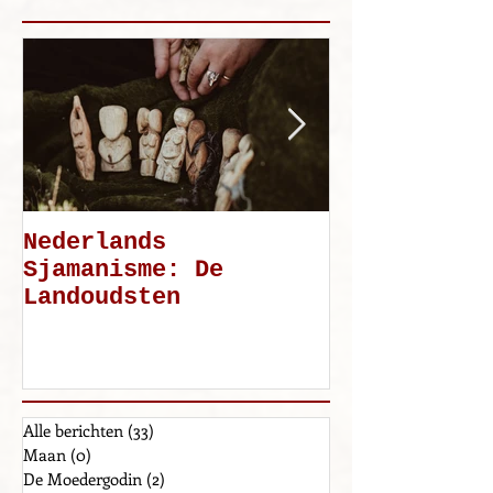
Uitgelichte berichten
Nederlands
Mijn weg: d
Sjamanisme: De
Landoudsten
Alle berichten
(33)
33 posts
Maan
(0)
0 posts