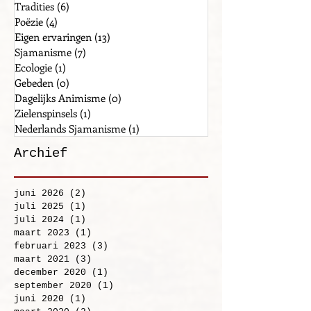
De Moedergodin
(2)
2 posts
Tradities
(6)
6 posts
Poëzie
(4)
4 posts
Eigen ervaringen
(13)
13 posts
Sjamanisme
(7)
7 posts
Ecologie
(1)
1 post
Gebeden
(0)
0 posts
Dagelijks Animisme
(0)
0 posts
Zielenspinsels
(1)
1 post
Nederlands Sjamanisme
(1)
1 post
Archief
juni 2026
(2)
2 posts
juli 2025
(1)
1 post
juli 2024
(1)
1 post
maart 2023
(1)
1 post
februari 2023
(3)
3 posts
maart 2021
(3)
3 posts
december 2020
(1)
1 post
september 2020
(1)
1 post