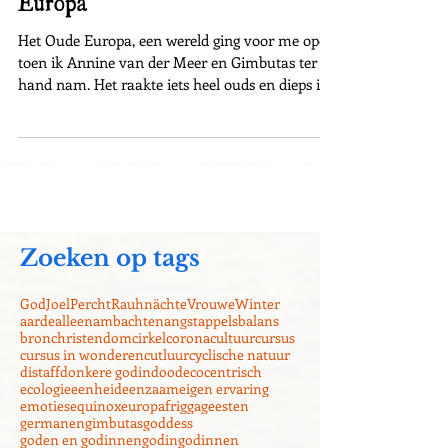
Europa
Het Oude Europa, een wereld ging voor me open
toen ik Annine van der Meer en Gimbutas ter
hand nam. Het raakte iets heel ouds en dieps in...
Zoeken op tags
God
Joel
Percht
Rauhnächte
Vrouwe
Winter
aarde
alleen
ambachten
angst
appels
balans
bron
christendom
cirkel
corona
cultuur
cursus
cursus in wonderen
cutluur
cyclische natuur
distaff
donkere godin
dood
ecocentrisch
ecologie
eenheid
eenzaam
eigen ervaring
emoties
equinox
europa
frigga
geesten