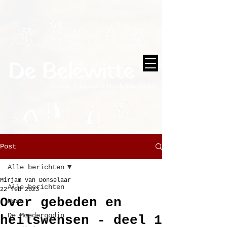
Post
Alle berichten
Mirjam van Donselaar
Alle berichten
22 feb 2023
Over gebeden en
Maan
De Moedergodin
heilswensen - deel 1