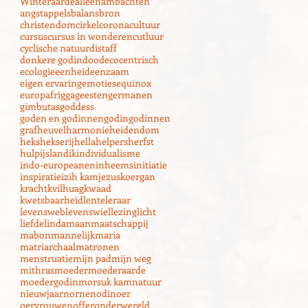
Winter
aarde
alleen
ambachten
angst
appels
balans
bron
christendom
cirkel
corona
cultuur
cursus
cursus in wonderen
cutluur
cyclische natuur
distaff
donkere godin
dood
ecocentrisch
ecologie
eenheid
eenzaam
eigen ervaring
emoties
equinox
europa
frigga
geesten
germanen
gimbutas
goddess
goden en godinnen
godin
godinnen
grafheuvel
harmonie
heidendom
heks
hekserij
hella
helpers
herfst
hulp
ijsland
ik
individualisme
indo-europeanen
inheems
initiatie
inspiratie
izih kam
jezus
koergan
kracht
kvilhuag
kwaad
kwetsbaarheid
lente
leraar
levensweb
levenswiel
lezing
licht
liefde
linda
maan
maatschappij
mabon
mannelijk
maria
matriarchaal
matronen
menstruatie
mijn pad
mijn weg
mithras
moeder
moederaarde
moedergodin
morsuk kam
natuur
nieuwjaar
nornen
odin
oer
oervrouwen
offer
onderwereld