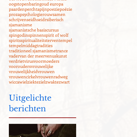
oogst
openbaring
oud europa
paarden
perchta
pijn
poezie
poëzie
proza
psychologie
rouw
samen
schrijven
seidh
seidr
siberisch
sjamanisme
sjamanistsche basiscursus
spingodin
spinnen
spirit of wolf
spirits
spiritualiteit
sterven
tempel
tempelmiddag
tradities
traditioneel sjamanisme
trance
vader
van der meer
venuskunst
verdriet
virus
voormoeders
voorouders
vrouwelijke
vrouwelijkheid
vrouwen
vrouwencirkel
vrouwenrad
weg
wicca
wiel
ziekte
ziel
zwakte
zwart
Uitgelichte
berichten