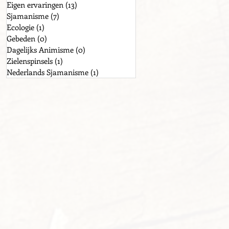
Eigen ervaringen
(13)
13 posts
Sjamanisme
(7)
7 posts
Ecologie
(1)
1 post
Gebeden
(0)
0 posts
Dagelijks Animisme
(0)
0 posts
Zielenspinsels
(1)
1 post
Nederlands Sjamanisme
(1)
1 post