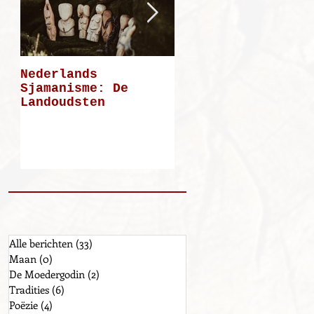
Nederlands
Mijn weg: deel 5
Sjamanisme: De
Landoudsten
Alle berichten
(33)
33 posts
Maan
(0)
0 posts
De Moedergodin
(2)
2 posts
Tradities
(6)
6 posts
Poëzie
(4)
4 posts