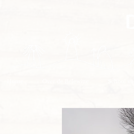
Home
Over de Belewitte
School v