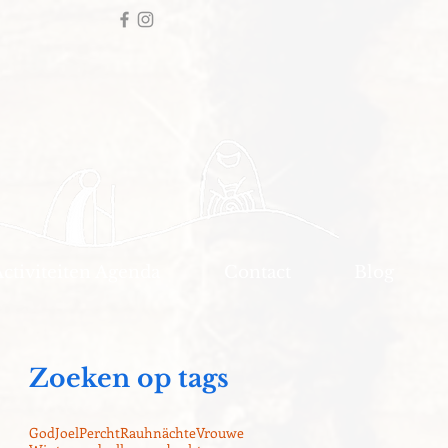
Activiteiten Agenda
Contact
Blog
Zoeken op tags
God
Joel
Percht
Rauhnächte
Vrouwe