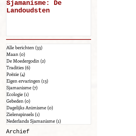
Nederlands
Mijn weg: d
Sjamanisme: De
Landoudsten
Alle berichten
(33)
33 posts
Maan
(0)
0 posts
De Moedergodin
(2)
2 posts
Tradities
(6)
6 posts
Poëzie
(4)
4 posts
Eigen ervaringen
(13)
13 posts
Sjamanisme
(7)
7 posts
Ecologie
(1)
1 post
Gebeden
(0)
0 posts
Dagelijks Animisme
(0)
0 posts
Zielenspinsels
(1)
1 post
Nederlands Sjamanisme
(1)
1 post