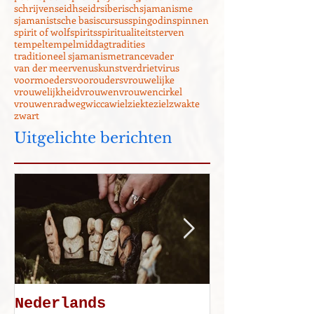
oervrouwen
offer
onderwereld
oogst
openbaring
oud europa
paarden
perchta
pijn
poezie
poëzie
proza
psychologie
rouw
samen
schrijven
seidh
seidr
siberisch
sjamanisme
sjamanistsche basiscursus
spingodin
spinnen
spirit of wolf
spirits
spiritualiteit
sterven
tempel
tempelmiddag
tradities
traditioneel sjamanisme
trance
vader
van der meer
venuskunst
verdriet
virus
voormoeders
voorouders
vrouwelijke
vrouwelijkheid
vrouwen
vrouwencirkel
vrouwenrad
weg
wicca
wiel
ziekte
ziel
zwakte
zwart
Uitgelichte berichten