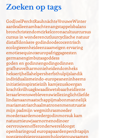
Zoeken op tags
God
Joel
Percht
Rauhnächte
Vrouwe
Winter
aarde
alleen
ambachten
angst
appels
balans
bron
christendom
cirkel
corona
cultuur
cursus
cursus in wonderen
cutluur
cyclische natuur
distaff
donkere godin
dood
ecocentrisch
ecologie
eenheid
eenzaam
eigen ervaring
emoties
equinox
europa
frigga
geesten
germanen
gimbutas
goddess
goden en godinnen
godin
godinnen
grafheuvel
harmonie
heidendom
heks
hekserij
hella
helpers
herfst
hulp
ijsland
ik
individualisme
indo-europeanen
inheems
initiatie
inspiratie
izih kam
jezus
koergan
kracht
kvilhuag
kwaad
kwetsbaarheid
lente
leraar
levensweb
levenswiel
lezing
licht
liefde
linda
maan
maatschappij
mabon
mannelijk
maria
matriarchaal
matronen
menstruatie
mijn pad
mijn weg
mithras
moeder
moederaarde
moedergodin
morsuk kam
natuur
nieuwjaar
nornen
odin
oer