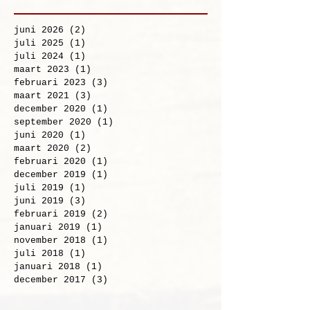
Archief
juni 2026
(2)
2 posts
juli 2025
(1)
1 post
juli 2024
(1)
1 post
maart 2023
(1)
1 post
februari 2023
(3)
3 posts
maart 2021
(3)
3 posts
december 2020
(1)
1 post
september 2020
(1)
1 post
juni 2020
(1)
1 post
maart 2020
(2)
2 posts
februari 2020
(1)
1 post
december 2019
(1)
1 post
juli 2019
(1)
1 post
juni 2019
(3)
3 posts
februari 2019
(2)
2 posts
januari 2019
(1)
1 post
november 2018
(1)
1 post
juli 2018
(1)
1 post
januari 2018
(1)
1 post
december 2017
(3)
3 posts