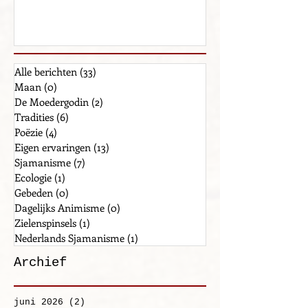
Landoudsten
Alle berichten
(33)
33 posts
Maan
(0)
0 posts
De Moedergodin
(2)
2 posts
Tradities
(6)
6 posts
Poëzie
(4)
4 posts
Eigen ervaringen
(13)
13 posts
Sjamanisme
(7)
7 posts
Ecologie
(1)
1 post
Gebeden
(0)
0 posts
Dagelijks Animisme
(0)
0 posts
Zielenspinsels
(1)
1 post
Nederlands Sjamanisme
(1)
1 post
Archief