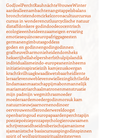
Zoeken op tags
God
Joel
Percht
Rauhnächte
Vrouwe
Winter
aarde
alleen
ambachten
angst
appels
balans
bron
christendom
cirkel
corona
cultuur
cursus
cursus in wonderen
cutluur
cyclische natuur
distaff
donkere godin
dood
ecocentrisch
ecologie
eenheid
eenzaam
eigen ervaring
emoties
equinox
europa
frigga
geesten
germanen
gimbutas
goddess
goden en godinnen
godin
godinnen
grafheuvel
harmonie
heidendom
heks
hekserij
hella
helpers
herfst
hulp
ijsland
ik
individualisme
indo-europeanen
inheems
initiatie
inspiratie
izih kam
jezus
koergan
kracht
kvilhuag
kwaad
kwetsbaarheid
lente
leraar
levensweb
levenswiel
lezing
licht
liefde
linda
maan
maatschappij
mabon
mannelijk
maria
matriarchaal
matronen
menstruatie
mijn pad
mijn weg
mithras
moeder
moederaarde
moedergodin
morsuk kam
natuur
nieuwjaar
nornen
odin
oer
oervrouwen
offer
onderwereld
oogst
openbaring
oud europa
paarden
perchta
pijn
poezie
poëzie
proza
psychologie
rouw
samen
schrijven
seidh
seidr
siberisch
sjamanisme