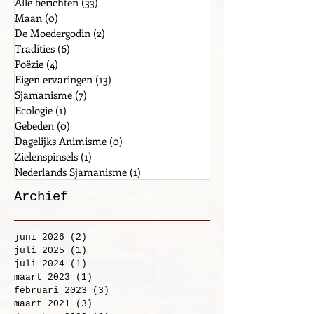
Alle berichten
(33)
33 posts
Maan
(0)
0 posts
De Moedergodin
(2)
2 posts
Tradities
(6)
6 posts
Poëzie
(4)
4 posts
Eigen ervaringen
(13)
13 posts
Sjamanisme
(7)
7 posts
Ecologie
(1)
1 post
Gebeden
(0)
0 posts
Dagelijks Animisme
(0)
0 posts
Zielenspinsels
(1)
1 post
Nederlands Sjamanisme
(1)
1 post
Archief
juni 2026
(2)
2 posts
juli 2025
(1)
1 post
juli 2024
(1)
1 post
maart 2023
(1)
1 post
februari 2023
(3)
3 posts