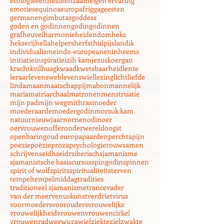
distaff
donkere godin
dood
ecocentrisch
ecologie
eenheid
eenzaam
eigen ervaring
emoties
equinox
europa
frigga
geesten
germanen
gimbutas
goddess
goden en godinnen
godin
godinnen
grafheuvel
harmonie
heidendom
heks
hekserij
hella
helpers
herfst
hulp
ijsland
ik
individualisme
indo-europeanen
inheems
initiatie
inspiratie
izih kam
jezus
koergan
kracht
kvilhuag
kwaad
kwetsbaarheid
lente
leraar
levensweb
levenswiel
lezing
licht
liefde
linda
maan
maatschappij
mabon
mannelijk
maria
matriarchaal
matronen
menstruatie
mijn pad
mijn weg
mithras
moeder
moederaarde
moedergodin
morsuk kam
natuur
nieuwjaar
nornen
odin
oer
oervrouwen
offer
onderwereld
oogst
openbaring
oud europa
paarden
perchta
pijn
poezie
poëzie
proza
psychologie
rouw
samen
schrijven
seidh
seidr
siberisch
sjamanisme
sjamanistsche basiscursus
spingodin
spinnen
spirit of wolf
spirits
spiritualiteit
sterven
tempel
tempelmiddag
tradities
traditioneel sjamanisme
trance
vader
van der meer
venuskunst
verdriet
virus
voormoeders
voorouders
vrouwelijke