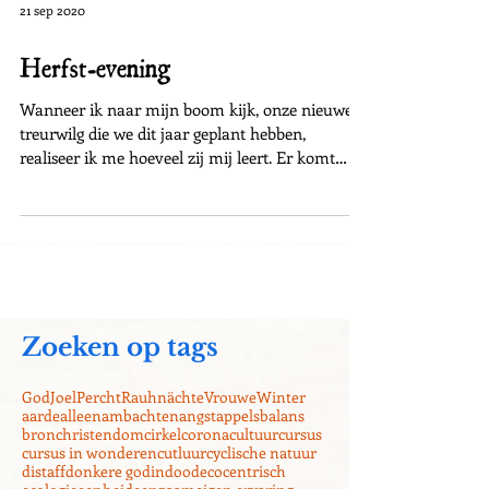
21 sep 2020
Herfst-evening
Wanneer ik naar mijn boom kijk, onze nieuwe
treurwilg die we dit jaar geplant hebben,
realiseer ik me hoeveel zij mij leert. Er komt
geen...
Zoeken op tags
God
Joel
Percht
Rauhnächte
Vrouwe
Winter
aarde
alleen
ambachten
angst
appels
balans
bron
christendom
cirkel
corona
cultuur
cursus
cursus in wonderen
cutluur
cyclische natuur