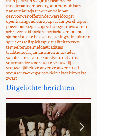
maria
matriarchaal
matronen
menstruatie
mijn pad
mijn weg
mithras
moeder
moederaarde
moedergodin
morsuk kam
natuur
nieuwjaar
nornen
odin
oer
oervrouwen
offer
onderwereld
oogst
openbaring
oud europa
paarden
perchta
pijn
poezie
poëzie
proza
psychologie
rouw
samen
schrijven
seidh
seidr
siberisch
sjamanisme
sjamanistsche basiscursus
spingodin
spinnen
spirit of wolf
spirits
spiritualiteit
sterven
tempel
tempelmiddag
tradities
traditioneel sjamanisme
trance
vader
van der meer
venuskunst
verdriet
virus
voormoeders
voorouders
vrouwelijke
vrouwelijkheid
vrouwen
vrouwencirkel
vrouwenrad
weg
wicca
wiel
ziekte
ziel
zwakte
zwart
Uitgelichte berichten