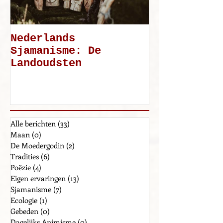
Nederlands
Mijn weg: d
Sjamanisme: De
Landoudsten
Alle berichten
(33)
33 posts
Maan
(0)
0 posts
De Moedergodin
(2)
2 posts
Tradities
(6)
6 posts
Poëzie
(4)
4 posts
Eigen ervaringen
(13)
13 posts
Sjamanisme
(7)
7 posts
Ecologie
(1)
1 post