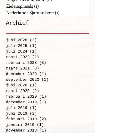
Gebeden
(0)
0 posts
Dagelijks Animisme
(0)
0 posts
Zielenspinsels
(1)
1 post
Nederlands Sjamanisme
(1)
1 post
Archief
juni 2026
(2)
2 posts
juli 2025
(1)
1 post
juli 2024
(1)
1 post
maart 2023
(1)
1 post
februari 2023
(3)
3 posts
maart 2021
(3)
3 posts
december 2020
(1)
1 post
september 2020
(1)
1 post
juni 2020
(1)
1 post
maart 2020
(2)
2 posts
februari 2020
(1)
1 post
december 2019
(1)
1 post
juli 2019
(1)
1 post
juni 2019
(3)
3 posts
februari 2019
(2)
2 posts