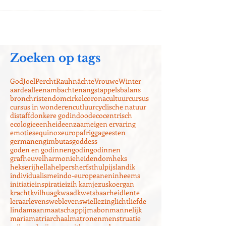
Zoeken op tags
God
Joel
Percht
Rauhnächte
Vrouwe
Winter
aarde
alleen
ambachten
angst
appels
balans
bron
christendom
cirkel
corona
cultuur
cursus
cursus in wonderen
cutluur
cyclische natuur
distaff
donkere godin
dood
ecocentrisch
ecologie
eenheid
eenzaam
eigen ervaring
emoties
equinox
europa
frigga
geesten
germanen
gimbutas
goddess
goden en godinnen
godin
godinnen
grafheuvel
harmonie
heidendom
heks
hekserij
hella
helpers
herfst
hulp
ijsland
ik
individualisme
indo-europeanen
inheems
initiatie
inspiratie
izih kam
jezus
koergan
kracht
kvilhuag
kwaad
kwetsbaarheid
lente
leraar
levensweb
levenswiel
lezing
licht
liefde
linda
maan
maatschappij
mabon
mannelijk