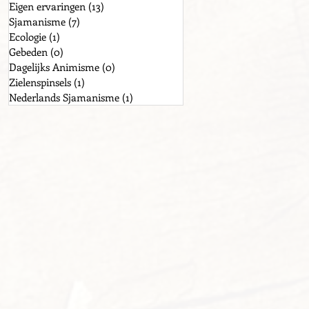
Eigen ervaringen
(13)
13 posts
Sjamanisme
(7)
7 posts
Ecologie
(1)
1 post
Gebeden
(0)
0 posts
Dagelijks Animisme
(0)
0 posts
Zielenspinsels
(1)
1 post
Nederlands Sjamanisme
(1)
1 post