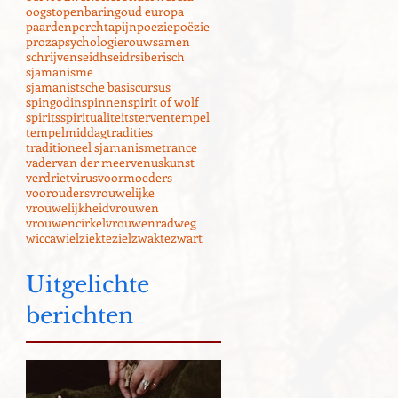
oogst
openbaring
oud europa
paarden
perchta
pijn
poezie
poëzie
proza
psychologie
rouw
samen
schrijven
seidh
seidr
siberisch
sjamanisme
sjamanistsche basiscursus
spingodin
spinnen
spirit of wolf
spirits
spiritualiteit
sterven
tempel
tempelmiddag
tradities
traditioneel sjamanisme
trance
vader
van der meer
venuskunst
verdriet
virus
voormoeders
voorouders
vrouwelijke
vrouwelijkheid
vrouwen
vrouwencirkel
vrouwenrad
weg
wicca
wiel
ziekte
ziel
zwakte
zwart
Uitgelichte
berichten