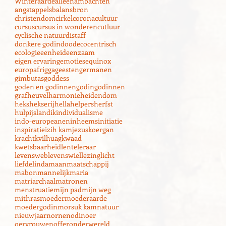
Winter
aarde
alleen
ambachten
angst
appels
balans
bron
christendom
cirkel
corona
cultuur
cursus
cursus in wonderen
cutluur
cyclische natuur
distaff
donkere godin
dood
ecocentrisch
ecologie
eenheid
eenzaam
eigen ervaring
emoties
equinox
europa
frigga
geesten
germanen
gimbutas
goddess
goden en godinnen
godin
godinnen
grafheuvel
harmonie
heidendom
heks
hekserij
hella
helpers
herfst
hulp
ijsland
ik
individualisme
indo-europeanen
inheems
initiatie
inspiratie
izih kam
jezus
koergan
kracht
kvilhuag
kwaad
kwetsbaarheid
lente
leraar
levensweb
levenswiel
lezing
licht
liefde
linda
maan
maatschappij
mabon
mannelijk
maria
matriarchaal
matronen
menstruatie
mijn pad
mijn weg
mithras
moeder
moederaarde
moedergodin
morsuk kam
natuur
nieuwjaar
nornen
odin
oer
oervrouwen
offer
onderwereld