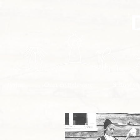
Home
Over de Belewitte
School v