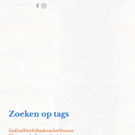
Activiteiten Agenda
Contact
Blog
Zoeken op tags
God
Joel
Percht
Rauhnächte
Vrouwe