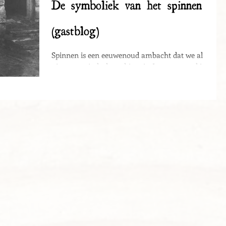
De symboliek van het spinnen
(gastblog)
Spinnen is een eeuwenoud ambacht dat we al
uitvoeren sinds de prehistorie. In samenwerking met
Mirjam van het Vrouwenrad ben ik in de...