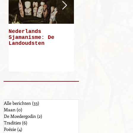
Nederlands
Mijn weg: deel 5
Sjamanisme: De
Landoudsten
Alle berichten
(33)
33 posts
Maan
(0)
0 posts
De Moedergodin
(2)
2 posts
Tradities
(6)
6 posts
Poëzie
(4)
4 posts