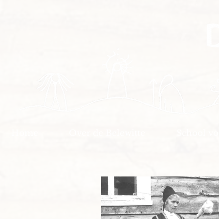
Home
Over de Belewitte
School v