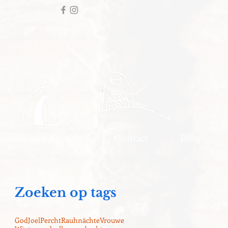
Activiteiten Agenda
Contact
Blog
Zoeken op tags
God
Joel
Percht
Rauhnächte
Vrouwe