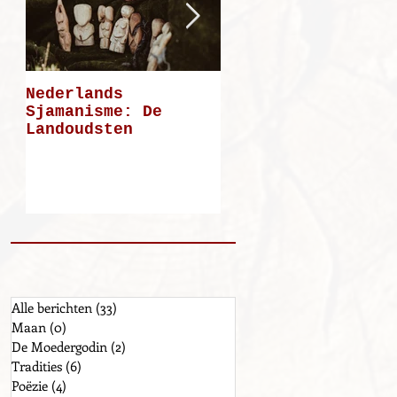
Nederlands
Mijn weg: deel 5
Sjamanisme: De
Landoudsten
Alle berichten
(33)
33 posts
Maan
(0)
0 posts
De Moedergodin
(2)
2 posts
Tradities
(6)
6 posts
Poëzie
(4)
4 posts