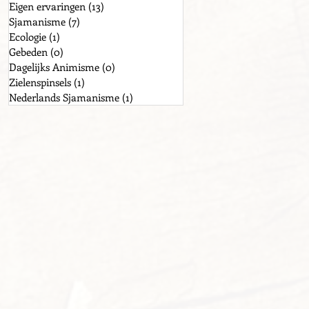
Eigen ervaringen
(13)
13 posts
Sjamanisme
(7)
7 posts
Ecologie
(1)
1 post
Gebeden
(0)
0 posts
Dagelijks Animisme
(0)
0 posts
Zielenspinsels
(1)
1 post
Nederlands Sjamanisme
(1)
1 post