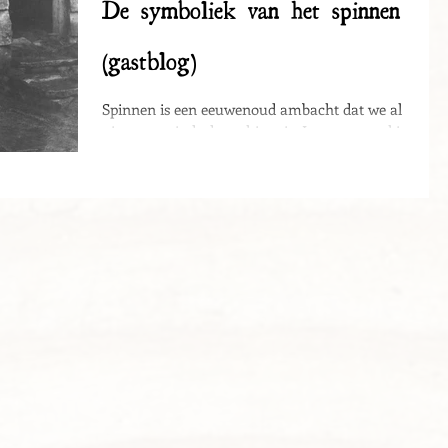
De symboliek van het spinnen
(gastblog)
Spinnen is een eeuwenoud ambacht dat we al
uitvoeren sinds de prehistorie. In samenwerking met
Mirjam van het Vrouwenrad ben ik in de...