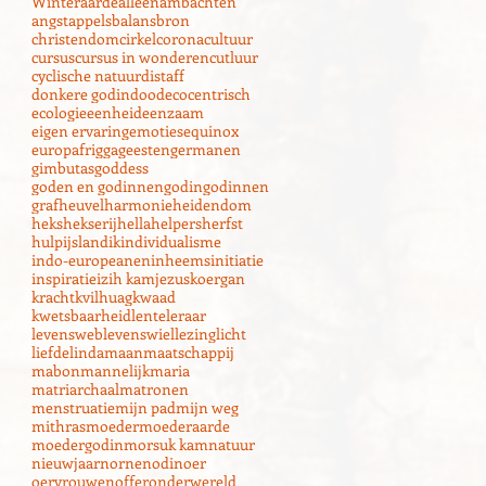
Winter
aarde
alleen
ambachten
angst
appels
balans
bron
christendom
cirkel
corona
cultuur
cursus
cursus in wonderen
cutluur
cyclische natuur
distaff
donkere godin
dood
ecocentrisch
ecologie
eenheid
eenzaam
eigen ervaring
emoties
equinox
europa
frigga
geesten
germanen
gimbutas
goddess
goden en godinnen
godin
godinnen
grafheuvel
harmonie
heidendom
heks
hekserij
hella
helpers
herfst
hulp
ijsland
ik
individualisme
indo-europeanen
inheems
initiatie
inspiratie
izih kam
jezus
koergan
kracht
kvilhuag
kwaad
kwetsbaarheid
lente
leraar
levensweb
levenswiel
lezing
licht
liefde
linda
maan
maatschappij
mabon
mannelijk
maria
matriarchaal
matronen
menstruatie
mijn pad
mijn weg
mithras
moeder
moederaarde
moedergodin
morsuk kam
natuur
nieuwjaar
nornen
odin
oer
oervrouwen
offer
onderwereld