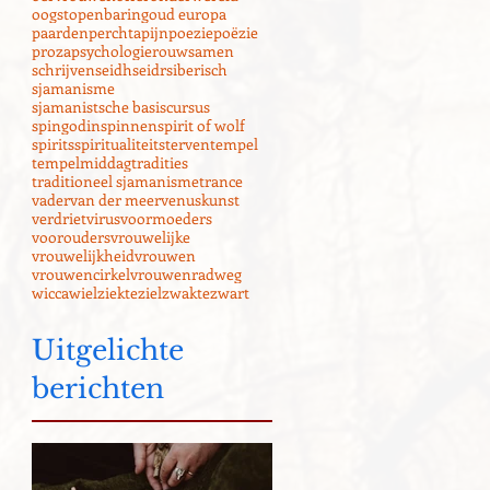
oogst
openbaring
oud europa
paarden
perchta
pijn
poezie
poëzie
proza
psychologie
rouw
samen
schrijven
seidh
seidr
siberisch
sjamanisme
sjamanistsche basiscursus
spingodin
spinnen
spirit of wolf
spirits
spiritualiteit
sterven
tempel
tempelmiddag
tradities
traditioneel sjamanisme
trance
vader
van der meer
venuskunst
verdriet
virus
voormoeders
voorouders
vrouwelijke
vrouwelijkheid
vrouwen
vrouwencirkel
vrouwenrad
weg
wicca
wiel
ziekte
ziel
zwakte
zwart
Uitgelichte
berichten