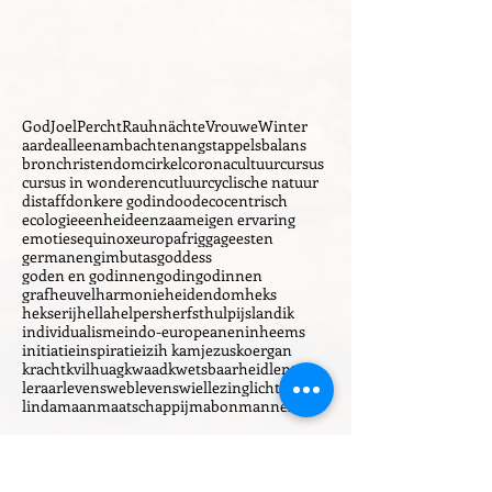
God
Joel
Percht
Rauhnächte
Vrouwe
Winter
aarde
alleen
ambachten
angst
appels
balans
bron
christendom
cirkel
corona
cultuur
cursus
cursus in wonderen
cutluur
cyclische natuur
distaff
donkere godin
dood
ecocentrisch
ecologie
eenheid
eenzaam
eigen ervaring
emoties
equinox
europa
frigga
geesten
germanen
gimbutas
goddess
goden en godinnen
godin
godinnen
grafheuvel
harmonie
heidendom
heks
hekserij
hella
helpers
herfst
hulp
ijsland
ik
individualisme
indo-europeanen
inheems
initiatie
inspiratie
izih kam
jezus
koergan
kracht
kvilhuag
kwaad
kwetsbaarheid
lente
leraar
levensweb
levenswiel
lezing
licht
liefde
linda
maan
maatschappij
mabon
mannelijk