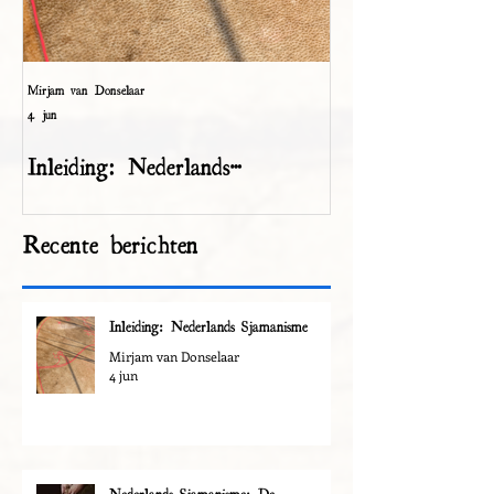
Mirjam van Donselaar
Mirjam van Donselaar
4 jun
4 jun
Inleiding: Nederlands
Nederlands Sja
Sjamanisme
Landoudsten
Recente berichten
Inleiding: Nederlands Sjamanisme
Mirjam van Donselaar
4 jun
Nederlands Sjamanisme: De