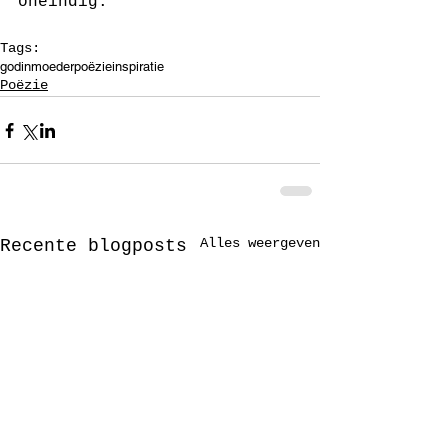
oneindig.
Tags:
godin
moeder
poëzie
inspiratie
Poëzie
Alles weergeven
Recente blogposts