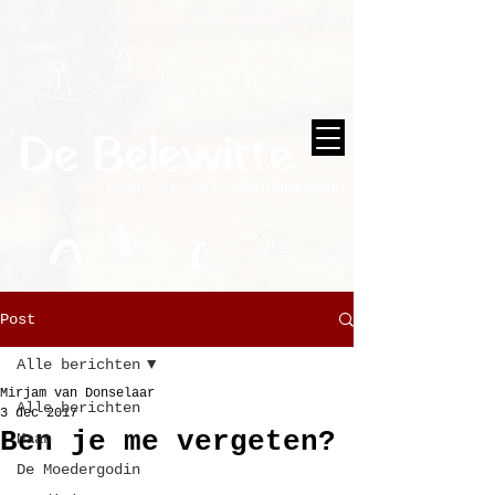
Post
Alle berichten
Mirjam van Donselaar
Alle berichten
3 dec 2017
Ben je me vergeten?
Maan
De Moedergodin