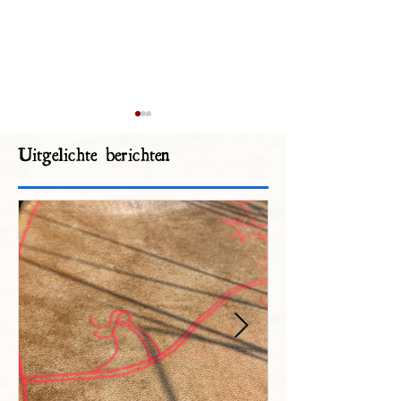
Uitgelichte berichten
De Lentezon
Zielenlicht