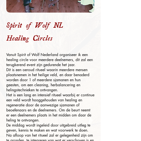
Spirit of Wolf NL
Healing Circles
Vanuit Spirit of Wolf Nederland organiseer ik een
healing circle voor meerdere deelnemers, dit zal een
terugkerend event zijn gedurende het jaar.
Dit is een oeroud ritueel waarin meerdere mensen
plaatsnemen in het heilige veld, en daar benaderd
worden door 1 of meerdere sjamanen en hun
geesten, om een cleaning, herbalancering en
helingstechnieken te ontvangen.
Het is een lang en intensief ritueel waarbij er continue
een veld wordt hooggehouden van healing en
regeneratie door de aanwezige sjamanen of
beoefenaars en de deelnemers. Om de beurt neemt
er een deelnemers plaats in het midden om daar de
heling te ontvangen.
De middag wordt ingeleid door uitgebreid uitleg te
geven, kennis te maken en wat voorwerk te doen.
Na afloop van het ritueel zal er gelegenheid zijn om
te gronden, te integreren van wat er verschoven is en