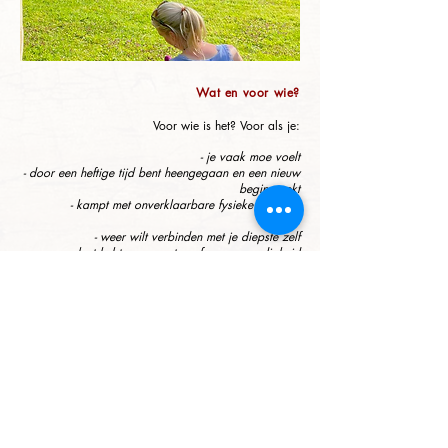
Wat en voor wie?
Voor wie is het? Voor als je:
- je vaak moe voelt
- door een heftige tijd bent heengegaan en een nieuw
begin zoekt
- kampt met onverklaarbare fysieke klachten
- rouwt
- weer wilt verbinden met je diepste zelf
- last hebt van angsten of zwaarmoedigheid
- gewoonten zoals verslaving wilt loslaten
- steun wilt
Aanwezige shamanka's:
Izih Deer Kam en Chyltys
Kam
Aanwezige leden van Spirit of Wolf Nederland en in
opleiding: Michelle en Danielle.
Datum:
16 juli 2023
Tijd
: 13.30u tot 16.30u